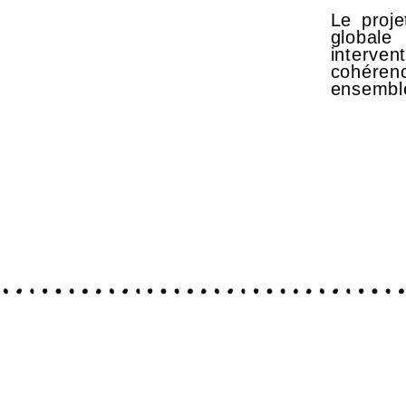
Le proje
global
interven
cohére
ensembl