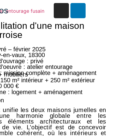
os
litation d'une maison
rroise
ivré – février 2025
y-en-vaux, 18300
d’ouvrage
: privé
d’oeuvre
: atelier entourage
: mission complète + aménagement
 + mobiliers
:
150 m² intérieur + 250 m² extérieur
0 000
€
me
: logement + aménagement
on
t unifie les deux maisons jumelles en
une harmonie globale entre les
nts éléments architecturaux et les
de vie. L’objectif est de concevoir
ble cohérent, où les intérieurs et