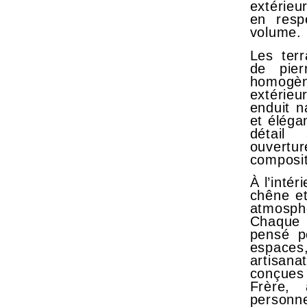
extérieu
en resp
volume.
Les terr
de pier
homogèn
extérie
enduit n
et éléga
détail 
ouvertur
composit
À l’intér
chêne et
atmosph
Chaque 
pensé po
espaces
artisana
conçues
Frère,
personne