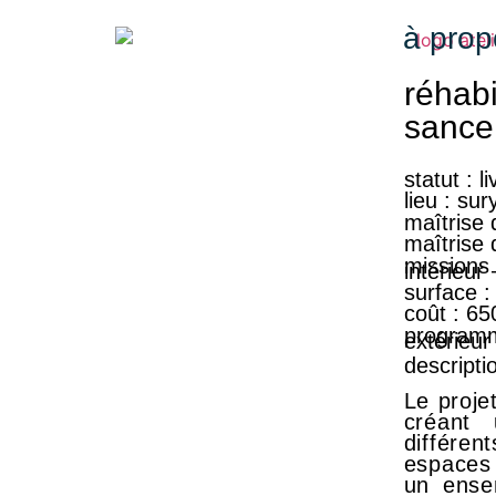
à prop
réhabi
sance
statut
: l
lieu
: sur
maîtrise 
maîtrise 
missions
intérieur
surface
coût
: 65
program
extérieur
descripti
Le proje
créant 
différe
espaces 
un ensem