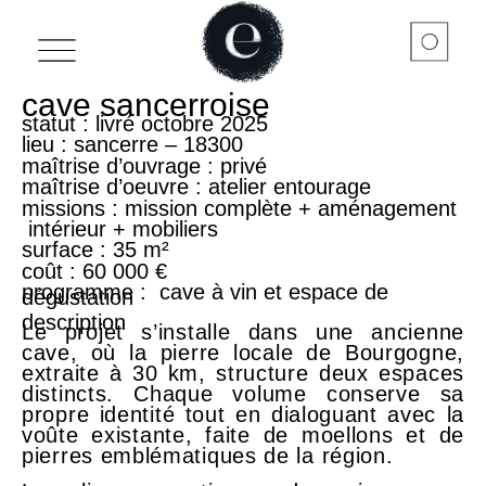
cave sancerroise
DESIGN D’OBJET
A PROPOS DE L’ATELIER
statut
: livré octobre 2025
lieu
: sancerre – 18300
maîtrise d’ouvrage
: privé
maîtrise d’oeuvre
: atelier entourage
missions
: mission complète + aménagement
intérieur + mobiliers
surface
: 35
m²
coût
: 60 000
€
programme
: cave à vin et espace de
dégustation
description
Le projet s’installe dans une ancienne
cave, où la pierre locale de Bourgogne,
extraite à 30 km, structure deux espaces
distincts. Chaque volume conserve sa
propre identité tout en dialoguant avec la
voûte existante, faite de moellons et de
pierres emblématiques de la région.