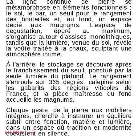
La ligne continue de pierre se
métamorphose en éléments fonctionnels :
le sol, le bar, un seuil pour le rangement
des bouteilles et, au fond, un espace
dédié aux magnums. L’espace de
dégustation, épuré au maximum,
s’organise autour d’assises monolithiques,
tandis que la lumière, venue du sol, révèle
la voûte traitée à la chaux, sculptant une
atmosphère intime.
À l’arrière, le stockage se découvre après
le franchissement du seuil, ponctué par la
seule lumière du plafond. Le rangement
s’enroule sur 365 degrés, calepiné selon
les gabarits des régions viticoles de
France, et la pièce maîtresse du fond
accueille les magnums.
Chaque geste, de la pierre aux mobiliers
intégrés, cherche à instaurer un équilibre
subtil entre fonction, matière et lumière,
dans un espace où tradition et modernité
EN
FR
PT
ES
coexistent en silence.