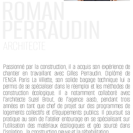
ROMAN
PERRAUDIN
ARCHITECTE
Passionné par la construction, il a acquis son expérience de
chantier en travaillant avec Gilles Perraudin. Diplômé de
l’ENSA Paris La Villette, son solide bagage technique lui a
permis de se spécialiser dans le réemploi et les méthodes de
construction écologique. Il a notamment collaboré avec
l’architecte Suzel Brout, de l’agence aasb, pendant trois
années en tant que chef de projet sur des programmes de
logements collectifs et d’équipements publics. Il poursuit sa
pratique au sein de l’atelier entourage en se spécialisant sur
l’utilisation des matériaux écologiques et géo sourcé dans
l’isolation, la construction neuve et la réhabilitation.