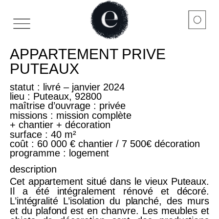
DESIGN D’OBJET
A PROPOS DE L’ATELIER
APPARTEMENT PRIVE
PUTEAUX
statut
: livré – janvier 2024
lieu
: Puteaux, 92800
maîtrise d’ouvrage
: privée
missions
: mission complète
+ chantier + décoration
surface
: 40 m²
coût :
60 000 € chantier /
7 500€ décoration
programme
: logement
description
Cet appartement situé dans le vieux Puteaux.
Il a été intégralement rénové et décoré.
L’intégralité L’isolation du planché, des murs
et du plafond est en chanvre. Les meubles et